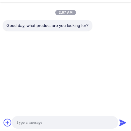
हमारा पता
2:07 AM
पता
चीन के ग्वांगडोंग प्रांत के ग्वांगझोउ शहर के पन्यू जिले के शि‍की टाउन में कियानफेंग
Good day, what product are you looking for?
नॉर्थ रोड, नंबर 44-3
टेलीफोन
86--15820258065
गोपनीयता नीति
|
साइटमैप
चीन अच्छी गुणवत्ता इनडोर खेल का मैदान उपकरण आपूर्तिकर्ता. कॉपीराइट © -2026
Guangzhou Tongyao Amusement Equipment Co., Ltd. सभी अधिकार
सुरक्षित हैं।