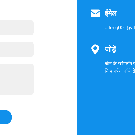

ईमेल
aitong001@at

जोड़ें
चीन के ग्वांगडोंग 
कियानफेंग नॉर्थ 