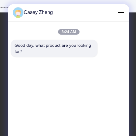
Casey Zheng
8:24 AM
हमारा पता
Good day, what product are you looking 
पता
for?
चीन के ग्वांगडोंग प्रांत के ग्वांगझोउ शहर के पन्यू जिले के शि‍की टाउन
में कियानफेंग नॉर्थ रोड, नंबर 44-3
टेलीफोन
86--15820258065