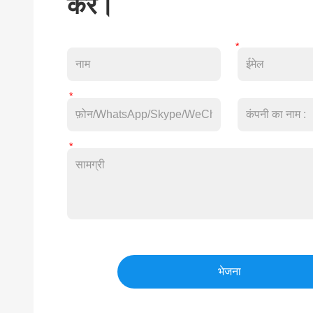
करें।
भेजना