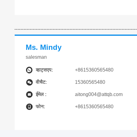
Ms. Mindy
salesman
व्हाट्सएप:
+8615360565480
वीचैट:
15360565480
ईमेल :
aitong004@attqb.com
फोन:
+8615360565480