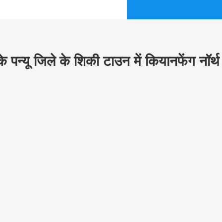
 के पन्यू जिले के शि‍की टाउन में कियानफेंग नॉर