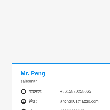
Mr. Peng
salesman
व्हाट्सएप:
+8615820258065
ईमेल :
aitong001@attqb.com