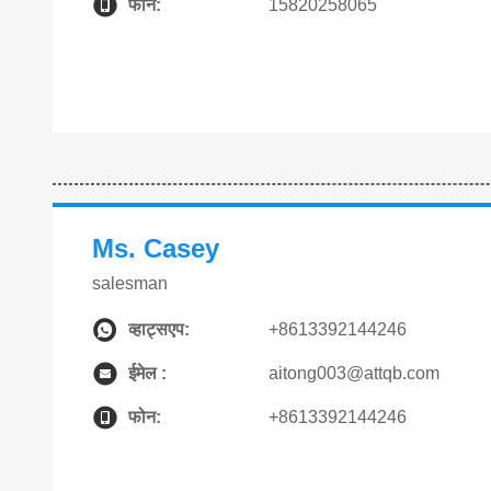
फोन:
15820258065
Ms. Casey
salesman
व्हाट्सएप:
+8613392144246
ईमेल :
aitong003@attqb.com
फोन:
+8613392144246