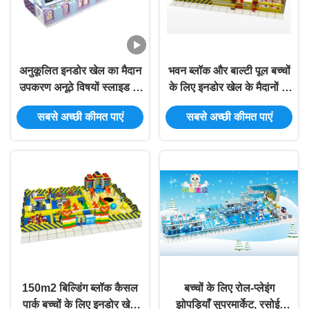
अनुकूलित इनडोर खेल का मैदान
भवन ब्लॉक और बाल्टी पूल बच्चों
उपकरण अनूठे विषयों स्लाइड के
के लिए इनडोर खेल के मैदानों के
साथ इनडोर ट्राम्पोलिन खेल का
लिए बाल्टी खेल उपकरण
सबसे अच्छी कीमत पाएं
सबसे अच्छी कीमत पाएं
मैदान
150m2 बिल्डिंग ब्लॉक कैसल
बच्चों के लिए रोल-प्लेइंग
पार्क बच्चों के लिए इनडोर खेल
झोपड़ियाँ सुपरमार्केट, रसोई,