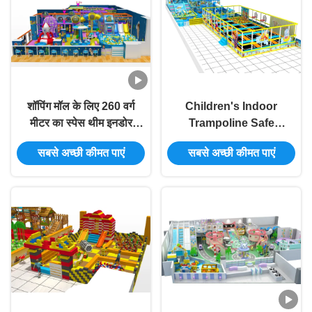
शॉपिंग मॉल के लिए 260 वर्ग
Children's Indoor
मीटर का स्पेस थीम इनडोर
Trampoline Safe
किड्स प्लेग्राउंड
Backyard Trampoline
सबसे अच्छी कीमत पाएं
सबसे अच्छी कीमत पाएं
Factory