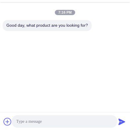
हमारा पता
7:16 PM
पता
चीन के ग्वांगडोंग प्रांत के ग्वांगझोउ शहर के पन्यू जिले के शि‍की टाउन में कियानफेंग
Good day, what product are you looking for?
नॉर्थ रोड, नंबर 44-3
टेलीफोन
86--15820258065
गोपनीयता नीति
|
साइटमैप
चीन अच्छी गुणवत्ता इनडोर खेल का मैदान उपकरण आपूर्तिकर्ता. कॉपीराइट © -2026
Guangzhou Tongyao Amusement Equipment Co., Ltd. सभी अधिकार
सुरक्षित हैं।