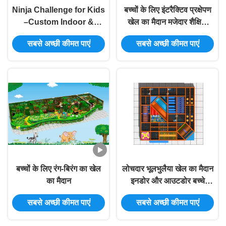
Ninja Challenge for Kids
बच्चों के लिए इंटरैक्टिव प्रक्षेपण
–Custom Indoor &
खेल का मैदान मजेदार शैक्षिक
Outdoor Obstacle
खेल का अनुभव
सबसे अच्छी कीमत पाएं
सबसे अच्छी कीमत पाएं
Course Tongyao
बच्चों के लिए रंग-बिरंग का खेल
लोचदार भूलभुलैया खेल का मैदान
का मैदान
इनडोर और आउटडोर बच्चे
साहसिक उपकरण
सबसे अच्छी कीमत पाएं
सबसे अच्छी कीमत पाएं