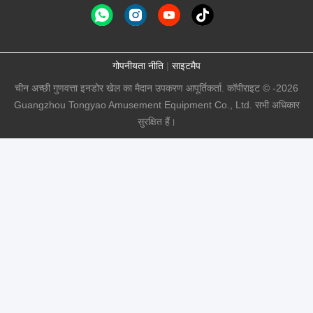
गोपनीयता नीति
|
साइटमैप
चीन अच्छी गुणवत्ता इनडोर खेल का मैदान उपकरण आपूर्तिकर्ता. कॉपीराइट © -2026
Guangzhou Tongyao Amusement Equipment Co., Ltd. सभी अधिकार
सुरक्षित हैं।