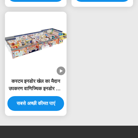
कस्टम इनडोर खेल का मैदान
उपकरण वाणिज्यिक इनडोर खेल
का घर उपकरण बेबी किंग थीम
सबसे अच्छी कीमत पाएं