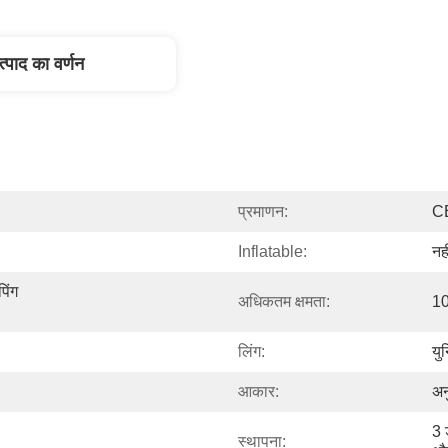
त्पाद का वर्णन
प्रमाणन:
C
Inflatable:
नही
िंग 
अधिकतम क्षमता:
10
लिंग:
यु
आकार:
अन
3 
स्थापना: