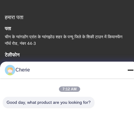
हमारा पता
पता
चीन के ग्वांगडोंग प्रांत के ग्वांगझोउ शहर के पन्यू जिले के शि‍की टाउन में कियानफेंग
नॉर्थ रोड, नंबर 44-3
टेलीफोन
86--15820258065
Cherie
7:12 AM
गोपनीयता नीति
|
साइटमैप
Good day, what product are you looking for?
चीन अच्छी गुणवत्ता इनडोर खेल का मैदान उपकरण आपूर्तिकर्ता. कॉपीराइट © -2026
Guangzhou Tongyao Amusement Equipment Co., Ltd. सभी अधिकार
सुरक्षित हैं।