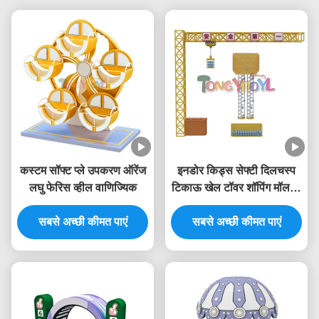
कस्टम सॉफ्ट प्ले उपकरण ऑरेंज
इनडोर किड्स सेफ्टी दिलचस्प
लघु फेरिस व्हील वाणिज्यिक
टिकाऊ खेल टॉवर शॉपिंग मॉल के
लिए सॉफ्ट प्ले उपकरण
सबसे अच्छी कीमत पाएं
सबसे अच्छी कीमत पाएं