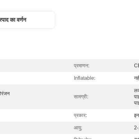
त्पाद का वर्णन
प्रमाणन:
C
Inflatable:
नही
लक
ोरंजन 
सामग्री:
पा
पा
प्रकार:
इन
आयु:
2-