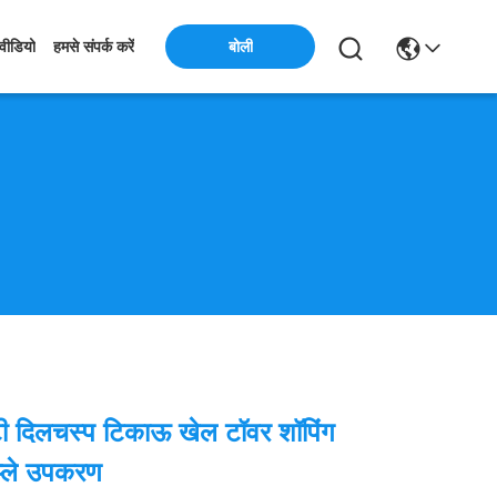
बोली
वीडियो
हमसे संपर्क करें
टी दिलचस्प टिकाऊ खेल टॉवर शॉपिंग
प्ले उपकरण