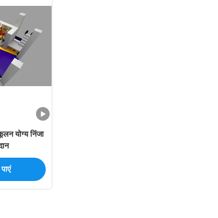
ूलन योग्य निंजा
दान
पाएं