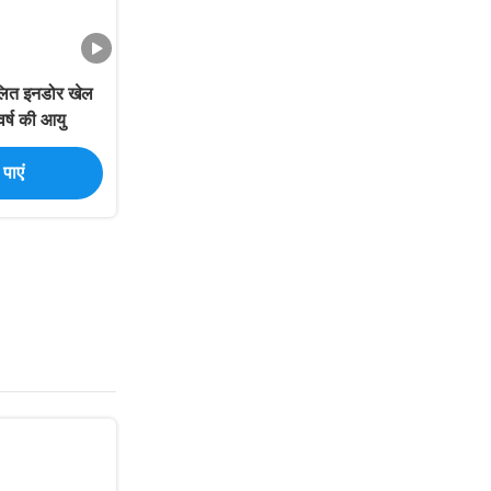
ूलित इनडोर खेल
र्ष की आयु
पाएं