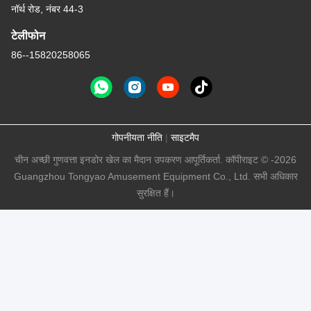
नॉर्थ रोड, नंबर 44-3
टेलीफोन
86--15820258065
गोपनीयता नीति
|
साइटमैप
चीन अच्छी गुणवत्ता इनडोर खेल का मैदान उपकरण आपूर्तिकर्ता. कॉपीराइट © -2026
Guangzhou Tongyao Amusement Equipment Co., Ltd. सभी अधिकार
सुरक्षित हैं।