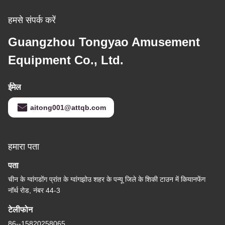
हमसे संपर्क करें
Guangzhou Tongyao Amusement
Equipment Co., Ltd.
ईमेल
aitong001@attqb.com
हमारा पता
पता
चीन के ग्वांगडोंग प्रांत के ग्वांगझोउ शहर के पन्यू जिले के शि‍की टाउन में कियानफेंग
नॉर्थ रोड, नंबर 44-3
टेलीफोन
86--15820258065