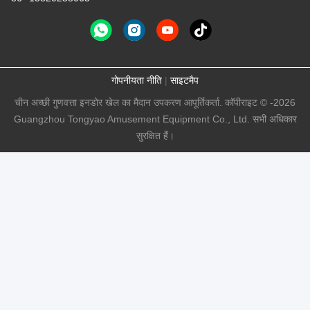
गोपनीयता नीति
|
साइटमैप
चीन अच्छी गुणवत्ता इनडोर खेल का मैदान उपकरण आपूर्तिकर्ता. कॉपीराइट © -2026
Guangzhou Tongyao Amusement Equipment Co., Ltd. सभी अधिकार
सुरक्षित हैं।