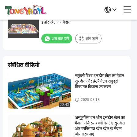
रंगीन विश्व क्राउन मल्टी प्रोजेक्ट बच्चों का सॉफ्ट पैडेड
रंगीन
इंडोर खेल का मैदान
विश्व
क्राउन
अब बात करें
और जानें
मल्टी
प्रोजेक्ट
बच्चों
संबंधित वीडियो
का
समुद्री विश्व इनडोर खेल का मैदान
सॉफ्ट
सुरक्षित और इंटरैक्टिव समुद्री
पैडेड
विषयगत विकास उपकरण
इंडोर
इनडोर खेल का मैदान उपकरण
2025-08-18
खेल
00:43
का
अनुकूलित वन थीम इनडोर खेल का
मैदान
मैदान सक्रिय बच्चों के लिए सुरक्षित
और व्यक्तिगत खेल खेल के मैदान
इनडोर
अब बात करें
और संरचनाएं
2025-
30
खेल का