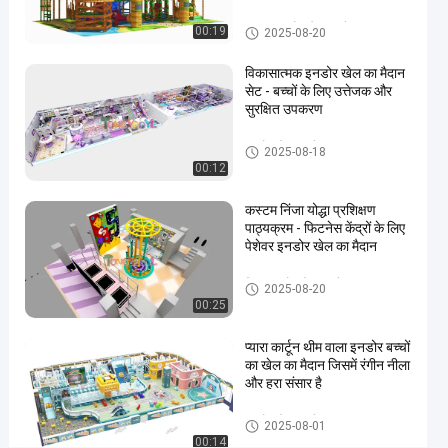
मैदान
08-01
विचार
साझा करना
कस्टम इनडोर खेल का मैदान
उपकरण
00:19
2025-08-20
#
विकासात्मक इनडोर खेल का मैदान
कस्टम
सेट - बच्चों के लिए उत्तेजक और
सुरक्षित उपकरण
इनडोर
खेल का
इनडोर खेल का मैदान उपकरण
2025-08-18
मैदान
00:12
उपकरण
#
कस्टम निंजा योद्धा प्रशिक्षण
इनडोर
पाठ्यक्रम - फिटनेस केंद्रों के लिए
पेशेवर इनडोर खेल का मैदान
खेल
का
निंजा इनडोर खेल का मैदान
2025-08-20
मैदान
00:25
#
आंतरिक
प्यारा कार्टून थीम वाला इनडोर बच्चों
खेल का
का खेल का मैदान जिसमें रंगीन नीला
और हरा संसार है
मैदान
उपकरण
इनडोर खेल का मैदान उपकरण
2025-08-01
रं
00:14