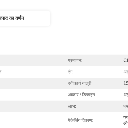
त्पाद का वर्णन
प्रमाणन:
C
न
रंग:
अन
स्वीकार्य यात्री:
1
आकार / डिजाइन:
अन
लाभ:
पर
प्
पैकेजिंग विवरण:
और