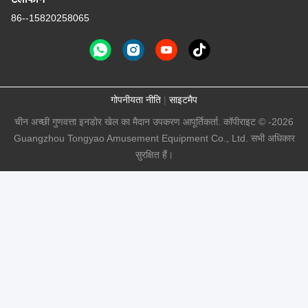
86--15820258065
गोपनीयता नीति
|
साइटमैप
चीन अच्छी गुणवत्ता इनडोर खेल का मैदान उपकरण आपूर्तिकर्ता. कॉपीराइट © -2026
Guangzhou Tongyao Amusement Equipment Co., Ltd. सभी अधिकार
सुरक्षित हैं।