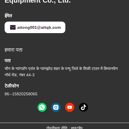
Equipment Co., Ltd.
ईमेल
aitong001@attqb.com
हमारा पता
पता
चीन के ग्वांगडोंग प्रांत के ग्वांगझोउ शहर के पन्यू जिले के शि‍की टाउन में कियानफेंग
नॉर्थ रोड, नंबर 44-3
टेलीफोन
86--15820258065
गोपनीयता नीति
|
साइटमैप