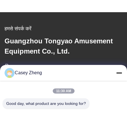
हमसे संपर्क करें
Guangzhou Tongyao Amusement
Equipment Co., Ltd.
ईमेल
Casey Zheng
aitong001@attqb.com
11:30 AM
हमारा पता
Good day, what product are you looking for?
पता
चीन के ग्वांगडोंग प्रांत के ग्वांगझोउ शहर के पन्यू जिले के शि‍की टाउन में कियानफेंग
नॉर्थ रोड, नंबर 44-3